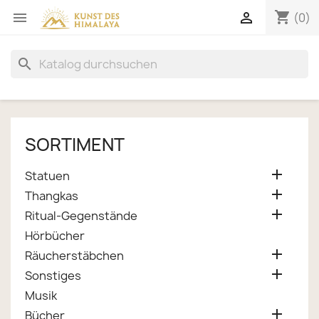
shopping_cart


(0)
search
SORTIMENT

Statuen

Thangkas

Ritual-Gegenstände
Hörbücher

Räucherstäbchen

Sonstiges
Musik

Bücher