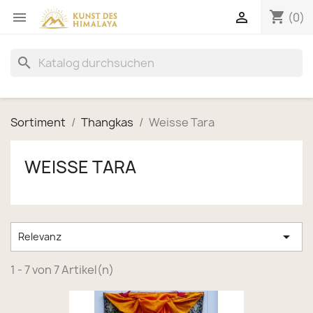
shopping_cart


(0)
search
Sortiment
Thangkas
Weisse Tara
WEISSE TARA

Relevanz
1 - 7 von 7 Artikel(n)