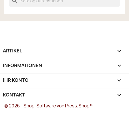
search
ARTIKEL

INFORMATIONEN

IHR KONTO

KONTAKT
keyboard_arrow_down
© 2026 - Shop-Software von PrestaShop™