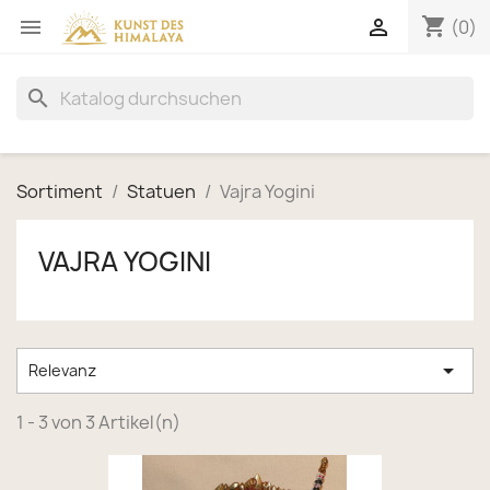
shopping_cart


(0)
search
Sortiment
Statuen
Vajra Yogini
VAJRA YOGINI

Relevanz
1 - 3 von 3 Artikel(n)