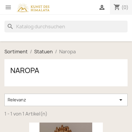
shopping_cart


(0)
search
Sortiment
Statuen
Naropa
NAROPA

Relevanz
1 - 1 von 1 Artikel(n)