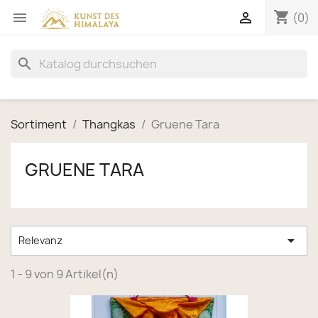
shopping_cart


(0)
search
Sortiment
Thangkas
Gruene Tara
GRUENE TARA

Relevanz
1 - 9 von 9 Artikel(n)